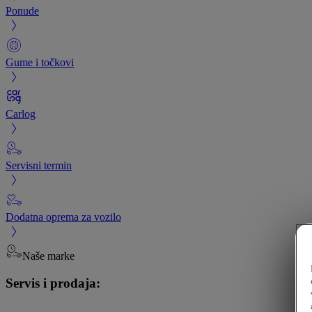
Ponude
Gume i točkovi
Carlog
Servisni termin
Dodatna oprema za vozilo
Naše marke
Servis i prodaja: