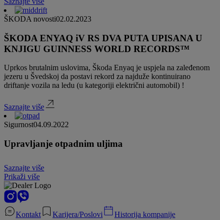
Saznajte više
ŠKODA novosti
02.02.2023
ŠKODA ENYAQ iV RS DVA PUTA UPISANA U
KNJIGU GUINNESS WORLD RECORDS™
Uprkos brutalnim uslovima, Škoda Enyaq je uspjela na zaleđenom
jezeru u Švedskoj da postavi rekord za najduže kontinuirano
driftanje vozila na ledu (u kategoriji električni automobil) !
Saznajte više
Sigurnost
04.09.2022
Upravljanje otpadnim uljima
Saznajte više
Prikaži više
Kontakt
Karijera/Poslovi
Historija kompanije