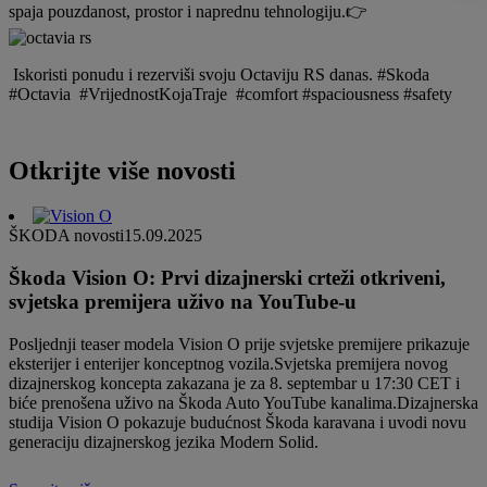
spaja pouzdanost, prostor i naprednu tehnologiju.👉
Iskoristi ponudu i rezerviši svoju Octaviju RS danas. #Skoda
#Octavia #VrijednostKojaTraje #comfort #spaciousness #safety
Otkrijte više novosti
ŠKODA novosti
15.09.2025
Škoda Vision O: Prvi dizajnerski crteži otkriveni,
svjetska premijera uživo na YouTube-u
Posljednji teaser modela Vision O prije svjetske premijere prikazuje
eksterijer i enterijer konceptnog vozila.Svjetska premijera novog
dizajnerskog koncepta zakazana je za 8. septembar u 17:30 CET i
biće prenošena uživo na Škoda Auto YouTube kanalima.Dizajnerska
studija Vision O pokazuje budućnost Škoda karavana i uvodi novu
generaciju dizajnerskog jezika Modern Solid.