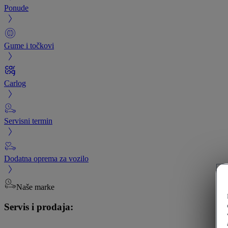
Ponude
Gume i točkovi
Carlog
Servisni termin
Dodatna oprema za vozilo
Naše marke
Servis i prodaja: