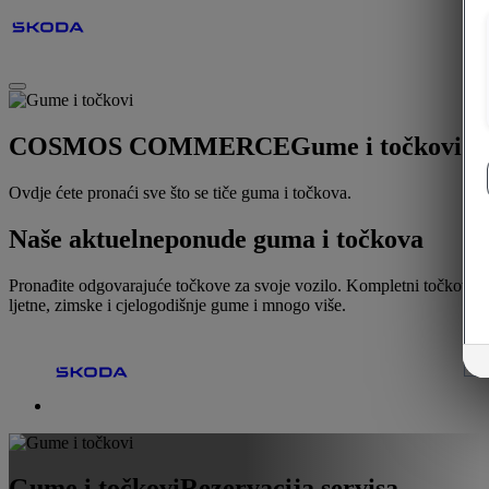
COSMOS COMMERCE
Gume i točkovi
Ovdje ćete pronaći sve što se tiče guma i točkova.
Naše aktuelne
ponude guma i točkova
Pronađite odgovarajuće točkove za svoje vozilo. Kompletni točkovi,
ljetne, zimske i cjelogodišnje gume i mnogo više.
Gume i točkovi
Rezervacija servisa