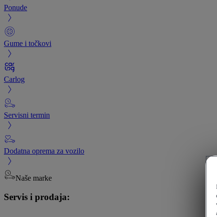
Ponude
Gume i točkovi
Carlog
Servisni termin
Dodatna oprema za vozilo
Naše marke
Servis i prodaja: