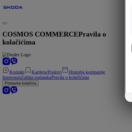
COSMOS COMMERCE
Pravila o
kolačićima
Kontakt
Karijera/Poslovi
Historija kompanije
Impresum
Zaštita podataka
Pravila o kolačićima
Postavke kolačića