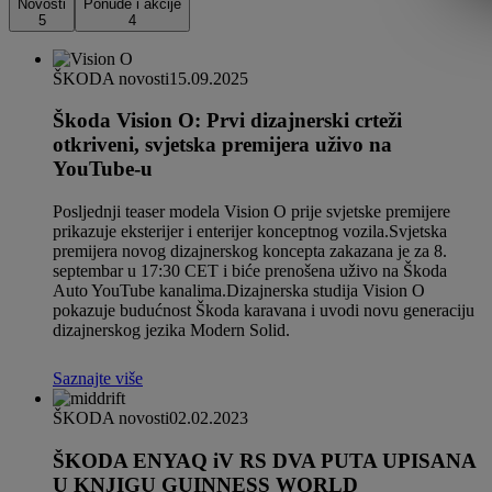
Novosti
Ponude i akcije
5
4
ŠKODA novosti
15.09.2025
Škoda Vision O: Prvi dizajnerski crteži
otkriveni, svjetska premijera uživo na
YouTube-u
Posljednji teaser modela Vision O prije svjetske premijere
prikazuje eksterijer i enterijer konceptnog vozila.Svjetska
premijera novog dizajnerskog koncepta zakazana je za 8.
septembar u 17:30 CET i biće prenošena uživo na Škoda
Auto YouTube kanalima.Dizajnerska studija Vision O
pokazuje budućnost Škoda karavana i uvodi novu generaciju
dizajnerskog jezika Modern Solid.
Saznajte više
ŠKODA novosti
02.02.2023
ŠKODA ENYAQ iV RS DVA PUTA UPISANA
U KNJIGU GUINNESS WORLD