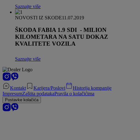
Saznajte više
NOVOSTI IZ SKODE
11.07.2019
ŠKODA FABIA 1.9 SDI - MILION
KILOMETARA NA SATU DOKAZ
KVALITETE VOZILA
Saznajte više
Kontakt
Karijera/Poslovi
Historija kompanije
Impresum
Zaštita podataka
Pravila o kolačićima
Postavke kolačića