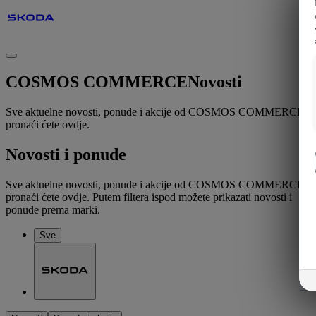
COSMOS COMMERCE
Novosti
Sve aktuelne novosti, ponude i akcije od COSMOS COMMERCE
pronaći ćete ovdje.
Novosti i ponude
Sve aktuelne novosti, ponude i akcije od COSMOS COMMERCE
pronaći ćete ovdje. Putem filtera ispod možete prikazati novosti i
ponude prema marki.
Sve