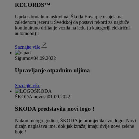
RECORDS™
Uprkos brutalnim uslovima, Škoda Enyaq je uspjela na
zaleđenom jezeru u Švedskoj da postavi rekord za najduže
kontinuirano driftanje vozila na ledu (u kategoriji električni
automobil) !
Saznajte više
Sigurnost
04.09.2022
Upravljanje otpadnim uljima
Saznajte više
ŠKODA novosti
01.09.2022
ŠKODA predstavila novi logo !
Nakon mnogo godina, ŠKODA je promjenila svoj logo. Novi
dizajn naglašava ime, dok jak izražaj imaju dvije nove zelene
boje !