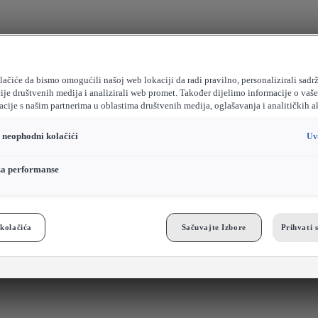
ačiće da bismo omogućili našoj web lokaciji da radi pravilno, personalizirali sadrž
ije društvenih medija i analizirali web promet. Također dijelimo informacije o vaš
cije s našim partnerima u oblastima društvenih medija, oglašavanja i analitičkih a
o neophodni kolačići
Uv
za performanse
kolačića
Sačuvajte Izbore
Prihvati 