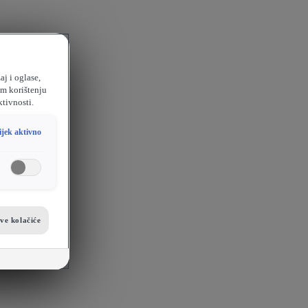
aj i oglase,
em korištenju
ktivnosti.
ijek aktivno
sve kolačiće