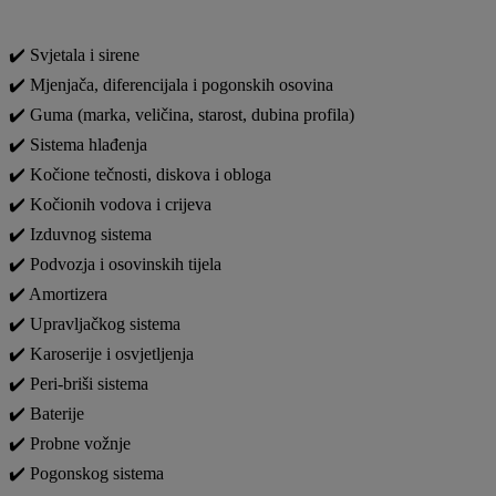
✔️ Svjetala i sirene
✔️ Mjenjača, diferencijala i pogonskih osovina
✔️ Guma (marka, veličina, starost, dubina profila)
✔️ Sistema hlađenja
✔️ Kočione tečnosti, diskova i obloga
✔️ Kočionih vodova i crijeva
✔️ Izduvnog sistema
✔️ Podvozja i osovinskih tijela
✔️ Amortizera
✔️ Upravljačkog sistema
✔️ Karoserije i osvjetljenja
✔️ Peri-briši sistema
✔️ Baterije
✔️ Probne vožnje
✔️ Pogonskog sistema