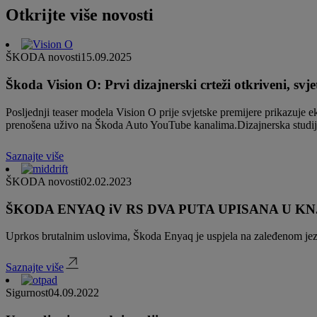
Otkrijte više novosti
ŠKODA novosti
15.09.2025
Škoda Vision O: Prvi dizajnerski crteži otkriveni, sv
Posljednji teaser modela Vision O prije svjetske premijere prikazuje 
prenošena uživo na Škoda Auto YouTube kanalima.Dizajnerska studij
Saznajte više
ŠKODA novosti
02.02.2023
ŠKODA ENYAQ iV RS DVA PUTA UPISANA U 
Uprkos brutalnim uslovima, Škoda Enyaq je uspjela na zaleđenom jezeru
Saznajte više
Sigurnost
04.09.2022