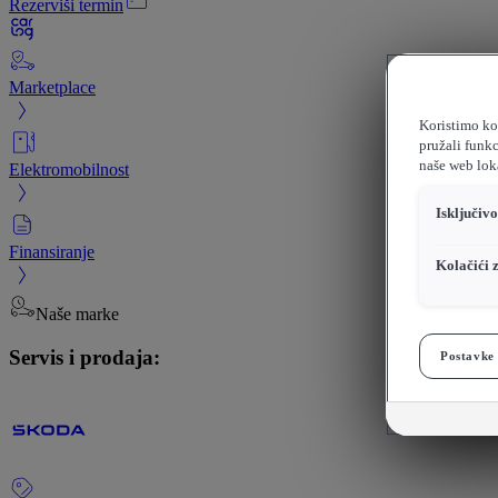
Rezerviši termin
Marketplace
Koristimo kol
pružali funkc
naše web loka
Elektromobilnost
Isključiv
Finansiranje
Kolačići 
Naše marke
Servis i prodaja:
Postavke 