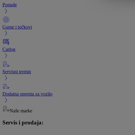
Ponude
Gume i točkovi
Carlog
Servisni termin
Dodatna oprema za vozilo
Naše marke
Servis i prodaja: