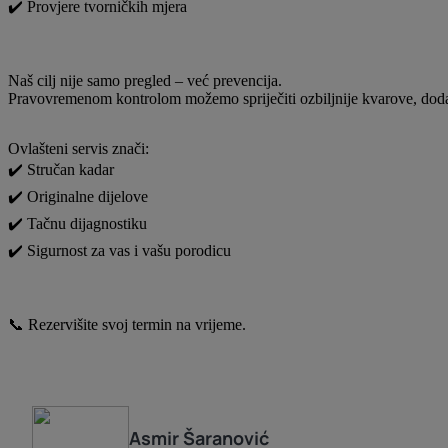
✔️ Provjere tvorničkih mjera
Naš cilj nije samo pregled – već prevencija.
Pravovremenom kontrolom možemo spriječiti ozbiljnije kvarove, dodatne
Ovlašteni servis znači:
✔️ Stručan kadar
✔️ Originalne dijelove
✔️ Tačnu dijagnostiku
✔️ Sigurnost za vas i vašu porodicu
📞 Rezervišite svoj termin na vrijeme.
Asmir
Šaranović