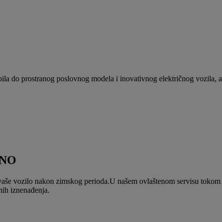
bila do prostranog poslovnog modela i inovativnog električnog vozila
TNO
 vaše vozilo nakon zimskog perioda.U našem ovlaštenom servisu tokom m
nih iznenađenja.