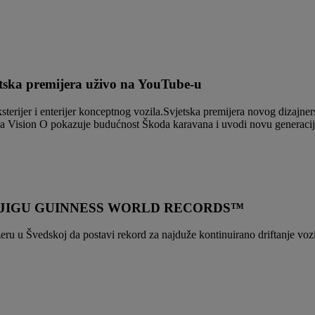
jetska premijera uživo na YouTube-u
eksterijer i enterijer konceptnog vozila.Svjetska premijera novog dizaj
a Vision O pokazuje budućnost Škoda karavana i uvodi novu generacij
KNJIGU GUINNESS WORLD RECORDS™
 u Švedskoj da postavi rekord za najduže kontinuirano driftanje vozila