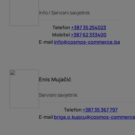
Info / Servisni savjetnik
Telefon
+387 35 254023
Mobitel
+387 62 333400
E-mail
info@cosmos-commerce.ba
Enis
Mujačić
Servisni savjetnik
Telefon
+387 35 367 797
E-mail
briga.o.kupcu@cosmos-commerce