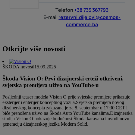
Telefon
+38 735 367793
E-mail
rezervni.dijelovi@cosmos-
commerce.ba
Otkrijte više novosti
ŠKODA novosti
15.09.2025
Škoda Vision O: Prvi dizajnerski crteži otkriveni,
svjetska premijera uživo na YouTube-u
Posljednji teaser modela Vision O prije svjetske premijere prikazuje
eksterijer i enterijer konceptnog vozila.Svjetska premijera novog
dizajnerskog koncepta zakazana je za 8. septembar u 17:30 CET i
biće prenošena uživo na Škoda Auto YouTube kanalima.Dizajnerska
studija Vision O pokazuje budućnost Škoda karavana i uvodi novu
generaciju dizajnerskog jezika Modern Solid.