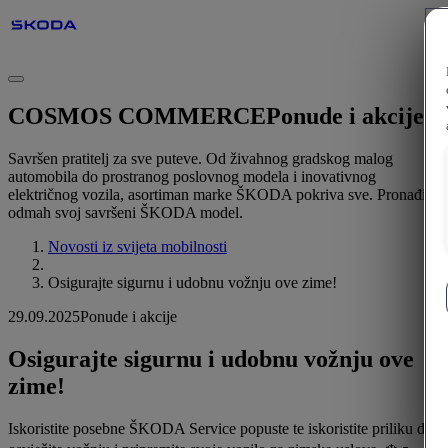
COSMOS COMMERCE
Ponude i akcije
Savršen pratitelj za sve puteve. Od živahnog gradskog malog
automobila do prostranog poslovnog modela i inovativnog
električnog vozila, asortiman marke ŠKODA pokriva sve. Pronađite
odmah svoj savršeni ŠKODA model.
Novosti iz svijeta mobilnosti
Osigurajte sigurnu i udobnu vožnju ove zime!
29.09.2025
Ponude i akcije
Osigurajte sigurnu i udobnu vožnju ove
zime!
Iskoristite posebne ŠKODA Service popuste te iskoristite priliku da