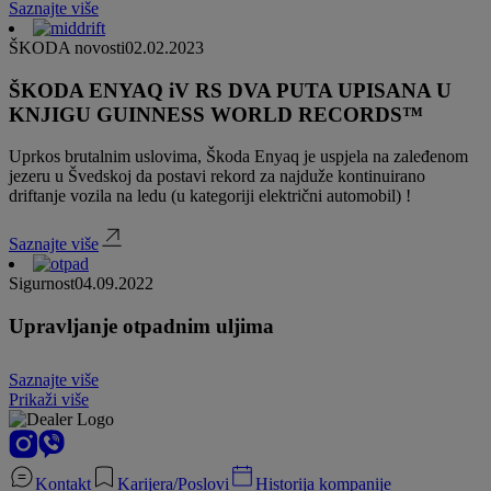
Saznajte više
ŠKODA novosti
02.02.2023
ŠKODA ENYAQ iV RS DVA PUTA UPISANA U
KNJIGU GUINNESS WORLD RECORDS™
Uprkos brutalnim uslovima, Škoda Enyaq je uspjela na zaleđenom
jezeru u Švedskoj da postavi rekord za najduže kontinuirano
driftanje vozila na ledu (u kategoriji električni automobil) !
Saznajte više
Sigurnost
04.09.2022
Upravljanje otpadnim uljima
Saznajte više
Prikaži više
Kontakt
Karijera/Poslovi
Historija kompanije